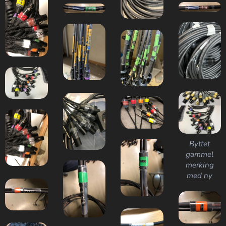
Byttet
gammel
merking
med ny