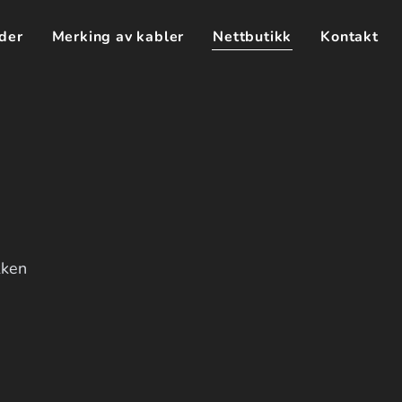
der
Merking av kabler
Nettbutikk
Kontakt
kken